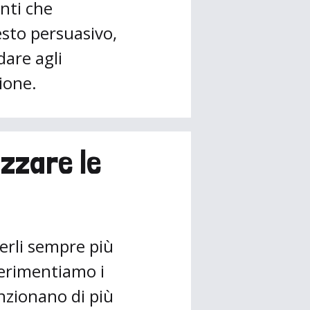
nti che
esto persuasivo,
dare agli
ione.
zzare le
erli sempre più
perimentiamo i
nzionano di più