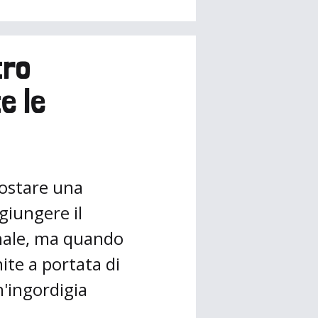
tro
e le
postare una
ggiungere il
nale, ma quando
ite a portata di
n'ingordigia