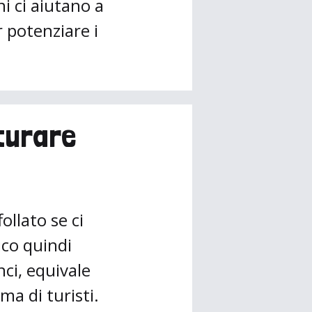
i ci aiutano a
r potenziare i
turare
ollato se ci
ico quindi
nci, equivale
ma di turisti.