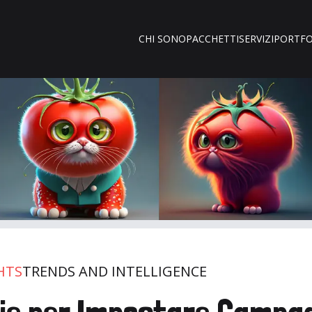
CHI SONO
PACCHETTI
SERVIZI
PORTFO
HTS
TRENDS AND INTELLIGENCE
gie per Impostare Campa